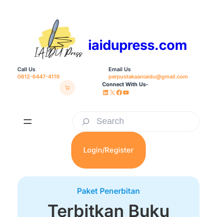
Skip
to
content
iaidupress.com
Call Us
Email Us
0812-6447-4119
perpustakaaniaidu@gmail.com
Connect With Us-
LinkedIn
X
Facebook
YouTube
S
e
a
Login/Register
r
c
Paket Penerbitan
h
Terbitkan Buku