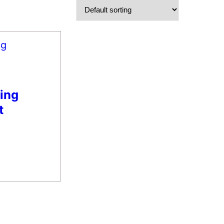
ing
t