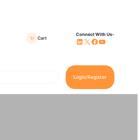
Connect With Us-
Cart
LinkedIn
X
Facebook
YouTube
Login/Register