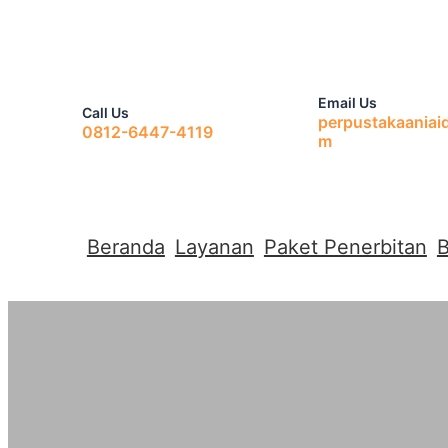
Skip
to
Email Us
Call Us
perpustakaaniai
0812-6447-4119
content
m
Beranda
Layanan
Paket Penerbitan
B