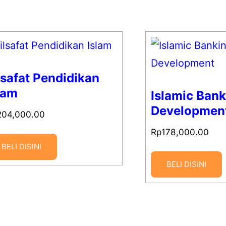
lsafat Pendidikan
lam
Islamic Bank
Developmen
204,000.00
Rp
178,000.00
BELI DISINI
BELI DISINI