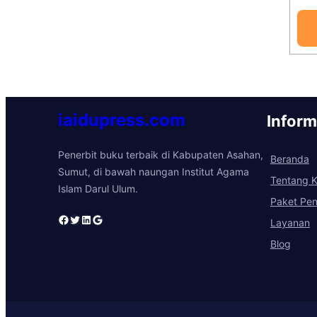
iaidupress.com
Inform
Penerbit buku terbaik di Kabupaten Asahan,
Beranda
Sumut, di bawah naungan Institut Agama
Tentang 
Islam Darul Ulum.
Paket Pen
Facebook
Twitter
LinkedIn
Google
Layanan
Blog