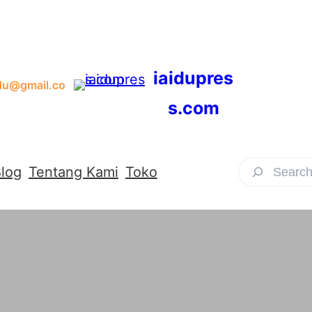
iaidupres
du@gmail.co
s.com
S
log
Tentang Kami
Toko
e
a
r
c
h