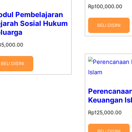
Rp
100,000.00
dul Pembelajaran
jarah Sosial Hukum
BELI DISINI
luarga
85,000.00
BELI DISINI
Perencanaa
Keuangan Is
Rp
125,000.00
BELI DISINI