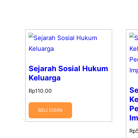
Sejarah Sosial Hukum
Keluarga
Se
Rp
110.00
Ke
P
BELI DISINI
Im
Rp